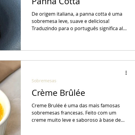
Panna Cotta
De origem italiana, a panna cotta é uma
sobremesa leve, suave e deliciosa!
Traduzindo para o português significa algo
como "creme de...
Sobremesas
Crème Brûlée
Creme Brulée é uma das mais famosas
sobremesas francesas. Feito com um
creme muito leve e saboroso à base de
creme de leite, gemas,...