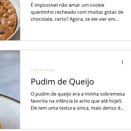
É impossível não amar um cookie
quentinho recheado com muitas gotas de
chocolate, certo? Agora, se ele vier em
tamanho gigante dentro de uma panela,
se transforma também em uma
sobremesa linda, prática e deliciosa. E
para fazer bonito na noite de Natal, minha
sugestão é rechear a massa do cookie
com bastante chocolate belga Callebaut
(chococubes de chocolate amargo e gotas
Sobremesas
de chocolate ao leite), e acompanhar com
Pudim de Queijo
uma calda quente de caramelo com nozes
pecans e sorvete de crem
O pudim de queijo era a minha sobremesa
favorita na infância (e acho que até hoje!).
Ele tem uma textura única, mais denso do
que um pudim de leite condensado, mas
super macio e cremoso. Além do toque
surpreendente e delicioso do queijo, que