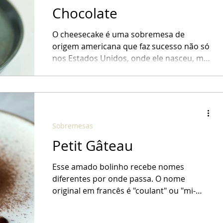
Chocolate
O cheesecake é uma sobremesa de
origem americana que faz sucesso não só
nos Estados Unidos, onde ele nasceu, mas
também no mundo todo. E...
Sobremesas
Petit Gâteau
Esse amado bolinho recebe nomes
diferentes por onde passa. O nome
original em francês é "coulant" ou "mi-
cuit". Criado pelo chef francês...