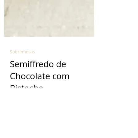
Sobremesas
Semiffredo de
Chocolate com
Pistache
O semiffredo é uma sobremesa
italiana que combina as
características de dois doces clássicos
e deliciosos: mousse e sorvete. Apesar