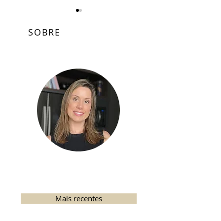
SOBRE
Tarte Tatin
Pavlova de Morango
Mais recentes