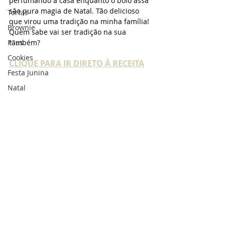
perfumando a casa enquanto o bolo assa 
são pura magia de Natal. Tão delicioso 
Tortas
que virou uma tradição na minha família! 
Brownie
Quem sabe vai ser tradição na sua 
Pães
também?
Cookies
CLIQUE PARA IR DIRETO À RECEITA
Festa Junina
Natal